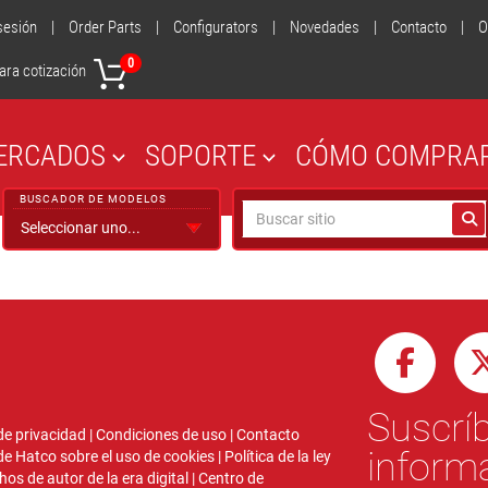
 sesión
|
Order Parts
|
Configurators
|
Novedades
|
Contacto
|
O
0
ara cotización
ERCADOS
SOPORTE
CÓMO COMPRA
BUSCADOR DE MODELOS
Suscríb
 de privacidad
|
Condiciones de uso
|
Contacto
inform
 de Hatco sobre el uso de cookies
|
Política de la ley
hos de autor de la era digital
|
Centro de