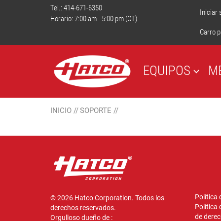
Tel.:
414-671-6350
Iniciar
Horario: 7:00 am - 5:00 pm (CT)
Carro p
EQUIPOS
M
INICIO
//
SOPORTE
//
Política
© 2026 Hatco Corporation. Todos los
Política
derechos reservados.
de derec
Orgulloso dueño de :