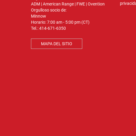
privacid
ADM
|
American Range
|
FWE
|
Ovention
Orgulloso socio de:
Minnow
Horario: 7:00 am - 5:00 pm (CT)
Tel.:
414-671-6350
MAPA DEL SITIO