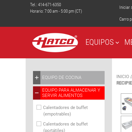
Tel.:
414-671-6350
Iniciar
Horario: 7:00 am - 5:00 pm (CT)
Carro p
EQUIPOS
M
INICIO
/
EQUIPO DE COCINA
RECIPI
EQUIPO PARA ALMACENAR Y
SERVIR ALIMENTOS
Calentadores de buffet
(empotrables)
Calentadores de buffet
(portátiles)