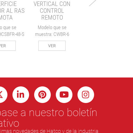
RFICIE
VERTICAL CON
SUPERIOR AL RAS
OR AL RAS
CONTROL
REMOTA
MOTA
REMOTO
Modelo que se
o que se
Modelo que se
muestra: CSBFR-48-S
HCSBFR-48-S
muestra: CWBR-6
VER
VER
VER
ase a nuestro boletín
ativo
ltimas novedades de Hatco y de la industria