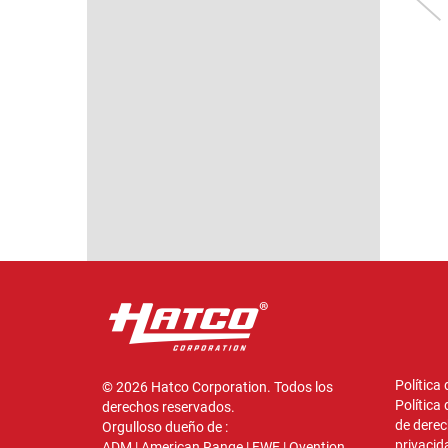
SUPERIOR DE
SUPERFICIE
VERTICAL C
ENCASTRE
SUPERIOR AL RAS
CONTROL
VERTICAL Y
REMOTA
REMOTO
CONTROL
Modelo que se
Modelo que se
REMOTO
muestra: HCSBFR-48-S
muestra: CWBR-
Modelo que se
VER
VER
muestra: FTBR-S2
VER
Política
© 2026 Hatco Corporation. Todos los
Política
derechos reservados.
de derec
Orgulloso dueño de :
privacid
ADM
|
American Range
|
FWE
|
Ovention