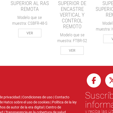
ON
SUPERIOR AL RAS
SUPERIOR DE
SUPE
REMOTA
ENCASTRE
SUPERI
VERTICAL Y
RE
Modelo que se
CONTROL
muestra: CSBFR-48-S
Model
REMOTO
6
muestra: 
VER
Modelo que se
muestra: FTBR-S2
VER
Suscríb
 de privacidad
|
Condiciones de uso
|
Contacto
inform
 de Hatco sobre el uso de cookies
|
Política de la ley
hos de autor de la era digital
|
Centro de
y reciba las ú
ad
|
Transparencia en la cobertura de salud