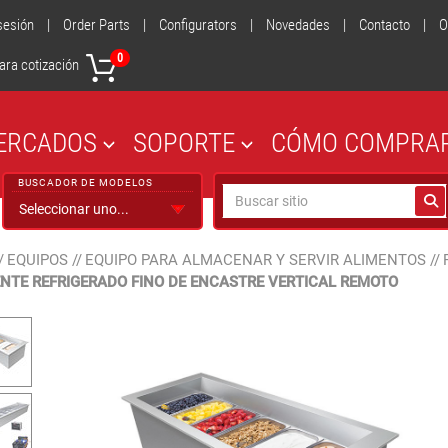
 sesión
|
Order Parts
|
Configurators
|
Novedades
|
Contacto
|
O
0
ara cotización
ERCADOS
SOPORTE
CÓMO COMPRA
BUSCADOR DE MODELOS
/
EQUIPOS
//
EQUIPO PARA ALMACENAR Y SERVIR ALIMENTOS
//
ENTE REFRIGERADO FINO DE ENCASTRE VERTICAL REMOTO