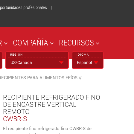
portunidades profesionales
|
R
COMPAÑÍA
RECURSOS
REGIÓN
IDIOMA
RECIPIENTES PARA ALIMENTOS FRÍOS
//
RECIPIENTE REFRIGERADO FINO
DE ENCASTRE VERTICAL
REMOTO
CWBR-S
El recipiente fino refrigerado fino CWBR-S de