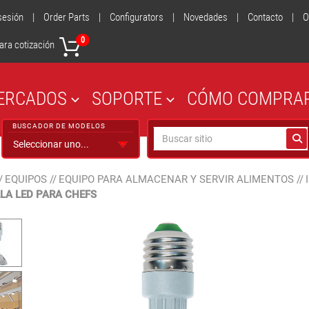
 sesión
|
Order Parts
|
Configurators
|
Novedades
|
Contacto
|
O
0
ara cotización
ERCADOS
SOPORTE
CÓMO COMPRA
BUSCADOR DE MODELOS
/
EQUIPOS
//
EQUIPO PARA ALMACENAR Y SERVIR ALIMENTOS
//
LA LED PARA CHEFS