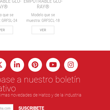
ABLE GLO-
EMPOTRABLE GLO-
AY®
RAY®
o que se
Modelo que se
: GRFSL-24
muestra: GRFSCL-18
VER
VER
ase a nuestro boletín
ativo
ltimas novedades de Hatco y de la industria
SUSCRIBETE