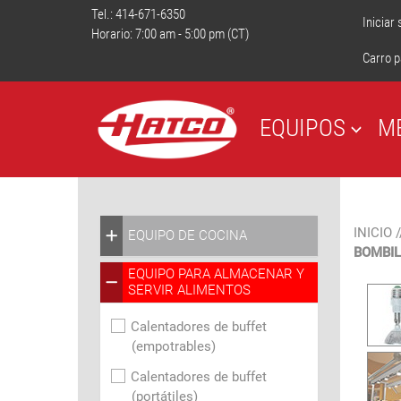
Tel.:
414-671-6350
Iniciar
Horario: 7:00 am - 5:00 pm (CT)
Carro p
EQUIPOS
M
INICIO
/
EQUIPO DE COCINA
BOMBIL
EQUIPO PARA ALMACENAR Y
SERVIR ALIMENTOS
Calentadores de buffet
(empotrables)
Calentadores de buffet
(portátiles)