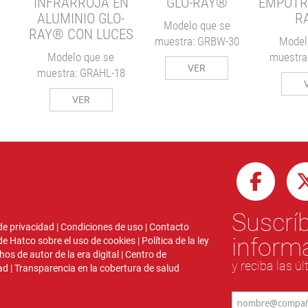
INFRARROJA EN
GLO-RAY®
EMPOTR
L
ALUMINIO GLO-
R
Modelo que se
RAY® CON LUCES
muestra: GRBW-30
Model
Modelo que se
muestra
VER
muestra: GRAHL-18
VER
Suscríb
 de privacidad
|
Condiciones de uso
|
Contacto
inform
 de Hatco sobre el uso de cookies
|
Política de la ley
hos de autor de la era digital
|
Centro de
y reciba las ú
ad
|
Transparencia en la cobertura de salud