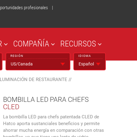
portunidades profesionales
|
R
COMPAÑÍA
RECURSOS
REGIÓN
IDIOMA
ILUMINACIÓN DE RESTAURANTE
//
BOMBILLA LED PARA CHEFS
CLED
La bombilla LED para chefs patentada CLED de
Hatco aporta sustanciales beneficios y permite
ahorrar mucha energía en comparación con otras
bombillas, ya que tiene una lente de vidrio