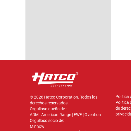
Modelo que se
muestra: UGFFL
muestra: UGFFB
uestra: UGAHL-60D
VER
VER
VER
Política
© 2026 Hatco Corporation. Todos los
Política
derechos reservados.
de derec
Orgulloso dueño de :
privacid
ADM
|
American Range
|
FWE
|
Ovention
Orgulloso socio de:
Minnow