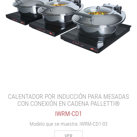
CALENTADOR POR INDUCCIÓN PARA MESADAS
CON CONEXIÓN EN CADENA PALLETTI®
IWRM-CD1
Modelo que se muestra: IWRM-CD1-03
VER