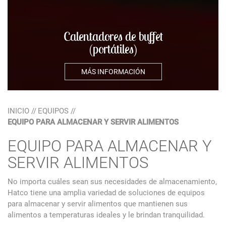
Calentadores de buffet
(portátiles)
MÁS INFORMACIÓN
INICIO
//
EQUIPOS
//
EQUIPO PARA ALMACENAR Y SERVIR ALIMENTOS
EQUIPO PARA ALMACENAR Y
SERVIR ALIMENTOS
No importa cuáles sean sus necesidades de almacenamiento,
Hatco tiene una amplia variedad de soluciones de equipos
para almacenar y servir alimentos que mantienen sus
alimentos a temperaturas ideales y le brindan tranquilidad.