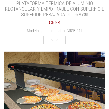
PLATAFORMA TÉRMICA DE ALUMINIO
RECTANGULAR Y EMPOTRABLE CON SUPERFICIE
SUPERIOR REBAJADA GLO-RAY®
GRSB
Modelo que se muestra: GRSB-24-I
VER