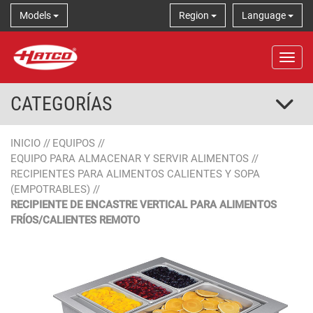
Models
Region
Language
Tog
CATEGORÍAS
INICIO
//
EQUIPOS
//
EQUIPO PARA ALMACENAR Y SERVIR ALIMENTOS
//
RECIPIENTES PARA ALIMENTOS CALIENTES Y SOPA
(EMPOTRABLES)
//
RECIPIENTE DE ENCASTRE VERTICAL PARA ALIMENTOS
FRÍOS/CALIENTES REMOTO