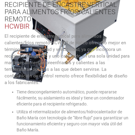
RECIPIENTE DE ENCASTRE VERTICAL
PARA ALIMENTOS FRÍOS/CALIENTES
REMOTO
HCWBIR
El recipiente de encastre vertical para alimentos
calientes/fríos remoto HCWBIR de Hatco ofrece lo mejor en
términos de flexibilidad y versatilidad, ya que incorpora un
recipiente refrigerado y uno calentado en una sola unidad para
mantener alimentos preenfriados y calientes a las
temperaturas óptimas a las que deben servirse. La
configuración de control remoto ofrece flexibilidad de diseño
a los fabricantes.
Tiene descongelamiento automático, puede repararse
fácilmente, su aislamiento es ideal y tiene un condensador
eficiente para el recipiente refrigerado.
Utiliza el retermalizador de alimentos/hidrocalentador de
Baño María con tecnología de “libre flujo” para garantizar un
funcionamiento eficiente y seguro con mayor vida útil del
Baño María.