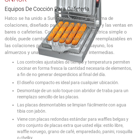
Equipos De Cocción Para Cafetería
Hatco se ha unido a Suntec para crear el Sistema de
colaciones, diseñado para expandir los menús y las ventas en
bares o cafeterías. Con una panificadora eléctrica simple o
doble, puede cambiar fácilmente las placas reemplazables en
las colaciones para servir comidas de desayuno, los
almuerzos y una variedad de colaciones intermedias.
Los controles ajustables de tiempo y temperatura permiten
cocinar en forma fresca la cantidad necesaria de elementos,
a fin de no generar desperdicios al final del día.
El diseño compacto es ideal para cualquier ubicación.
Desmontaje de un solo toque con abridor de traba para un
reemplazo sencillo de las placas.
Las placas desmontables se limpian fácilmente con agua
tibia con jabón.
Viene con placas redondas estándar para waffles belgas y
otro conjunto de placas extra que usted elija: estilo libre,
waffle noruego, grano de café, emparedado, panini, rosquilla
o chelky.