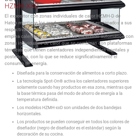
HZMH-XXD
El expositor con zonas individuales de calor HZMH-D de
Hatco mantiene los productos alimenticios empacados a sus
respectivas temperaturas de servicio correctas porque
emplea calentadores superiores de encendido automático con
zonas individuales de calor que se combinan con plataformas
térmicas que tienen calentadores independientes frontales y
posteriores, con lo que se reduce significativamente el
consumo de energía.
Diseñada para la conservación de alimentos a corto plazo.
La tecnología Spot-On® activa los calentadores superiores
solamente cuando hay productos en esa zona, mientras que
la base térmica pasa del modo de ahorro de energía a la
temperatura definida.
Los modelos HZMH-xxD son unidades de dos bandejas
horizontales.
Los productos se pueden conseguir en todos los colores de
diseñador (negro de diseñador es el estándar) según la
decoración de su cocina.