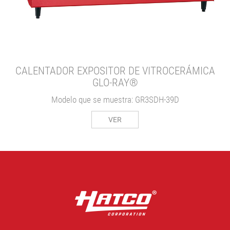
CALENTADOR EXPOSITOR DE VITROCERÁMICA
GLO-RAY®
Modelo que se muestra: GR3SDH-39D
VER