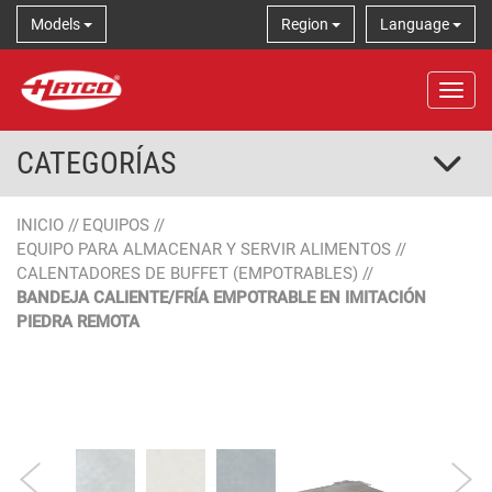
Models
Region
Language
Tog
CATEGORÍAS
INICIO
//
EQUIPOS
//
EQUIPO PARA ALMACENAR Y SERVIR ALIMENTOS
//
CALENTADORES DE BUFFET (EMPOTRABLES)
//
BANDEJA CALIENTE/FRÍA EMPOTRABLE EN IMITACIÓN
PIEDRA REMOTA
Imitación piedra
Dekton
Vidrio