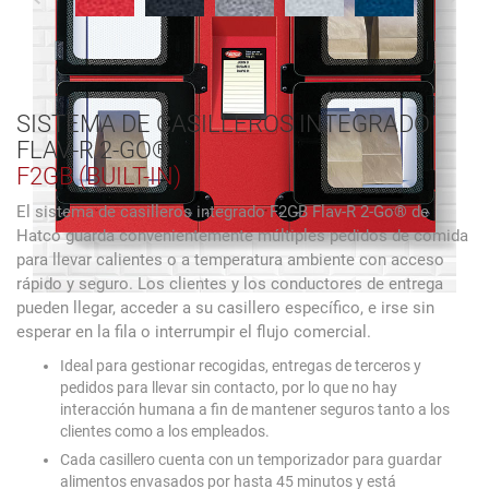
SISTEMA DE CASILLEROS INTEGRADO
FLAV-R 2-GO®
F2GB (BUILT-IN)
El sistema de casilleros integrado F2GB Flav-R 2-Go® de
Hatco guarda convenientemente múltiples pedidos de comida
para llevar calientes o a temperatura ambiente con acceso
rápido y seguro. Los clientes y los conductores de entrega
pueden llegar, acceder a su casillero específico, e irse sin
esperar en la fila o interrumpir el flujo comercial.
Ideal para gestionar recogidas, entregas de terceros y
pedidos para llevar sin contacto, por lo que no hay
interacción humana a fin de mantener seguros tanto a los
clientes como a los empleados.
Cada casillero cuenta con un temporizador para guardar
alimentos envasados por hasta 45 minutos y está