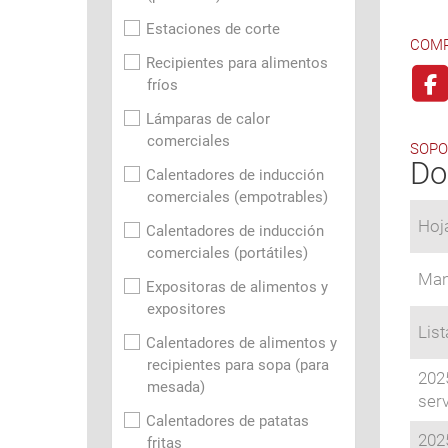
Estaciones de corte
COMP
Recipientes para alimentos
fríos
Lámparas de calor
comerciales
SOPO
Do
Calentadores de inducción
comerciales (empotrables)
Hoj
Calentadores de inducción
comerciales (portátiles)
Man
Expositoras de alimentos y
expositores
Lis
Calentadores de alimentos y
recipientes para sopa (para
2025
mesada)
ser
Calentadores de patatas
2025
fritas