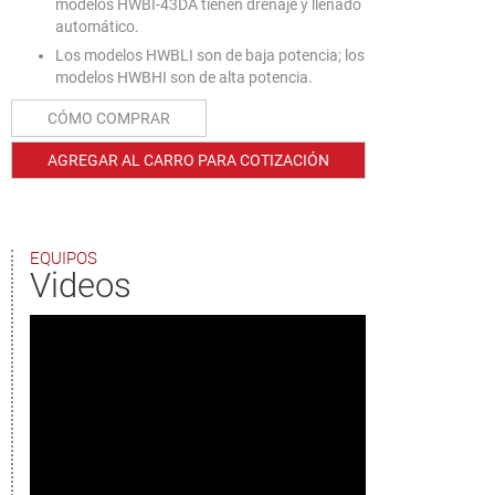
modelos HWBI-43DA tienen drenaje y llenado
automático.
Los modelos HWBLI son de baja potencia; los
modelos HWBHI son de alta potencia.
CÓMO COMPRAR
AGREGAR AL CARRO PARA COTIZACIÓN
EQUIPOS
Videos