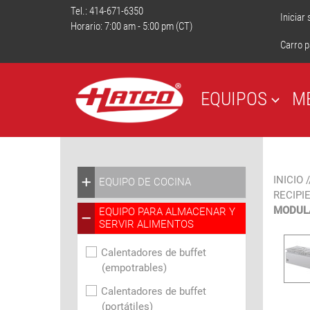
Tel.:
414-671-6350
Iniciar
Horario: 7:00 am - 5:00 pm (CT)
Carro p
EQUIPOS
M
INICIO
/
EQUIPO DE COCINA
RECIPI
MODULA
EQUIPO PARA ALMACENAR Y
SERVIR ALIMENTOS
Calentadores de buffet
(empotrables)
Calentadores de buffet
(portátiles)