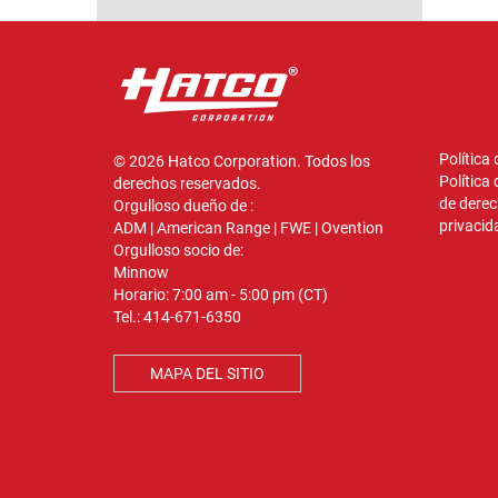
Política
© 2026 Hatco Corporation. Todos los
Política
derechos reservados.
de derec
Orgulloso dueño de :
privacid
ADM
|
American Range
|
FWE
|
Ovention
Orgulloso socio de:
Minnow
Horario: 7:00 am - 5:00 pm (CT)
Tel.:
414-671-6350
MAPA DEL SITIO