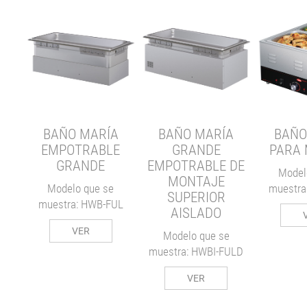
DE
BAÑO MARÍA
BAÑO MARÍA
BAÑO
RA
EMPOTRABLE
GRANDE
PARA
 DE
GRANDE
EMPOTRABLE DE
Model
MONTAJE
Modelo que se
muestra
SUPERIOR
muestra: HWB-FUL
3
AISLADO
VER
Modelo que se
muestra: HWBI-FULD
VER