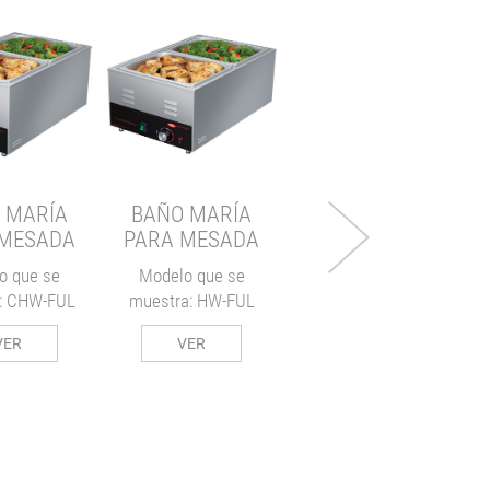
MODULAR
CALENTADO DE
ENCASTRE
 MARÍA
BAÑO MARÍA
VERTICAL PARA
 MESADA
PARA MESADA
4 RECIPIENTES DE
1/3
o que se
Modelo que se
: CHW-FUL
muestra: HW-FUL
Modelo que se
muestra: HWB-43
VER
VER
VER