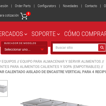
 sesión
|
Order Parts
|
Configurators
|
Novedades
|
Contacto
|
O
0
ara cotización
ERCADOS
SOPORTE
CÓMO COMPRA
BUSCADOR DE MODELOS
/
EQUIPOS
//
EQUIPO PARA ALMACENAR Y SERVIR ALIMENTOS
//
ENTES PARA ALIMENTOS CALIENTES Y SOPA (EMPOTRABLES)
//
R CALENTADO AISLADO DE ENCASTRE VERTICAL PARA 4 RECIPI