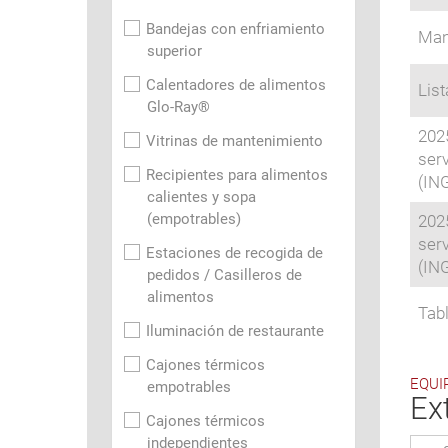
Bandejas con enfriamiento
Man
superior
Calentadores de alimentos
Lis
Glo-Ray®
2025
Vitrinas de mantenimiento
ser
Recipientes para alimentos
(IN
calientes y sopa
(empotrables)
2025
ser
Estaciones de recogida de
(IN
pedidos / Casilleros de
alimentos
Tab
Iluminación de restaurante
Cajones térmicos
EQUI
empotrables
Ex
Cajones térmicos
independientes