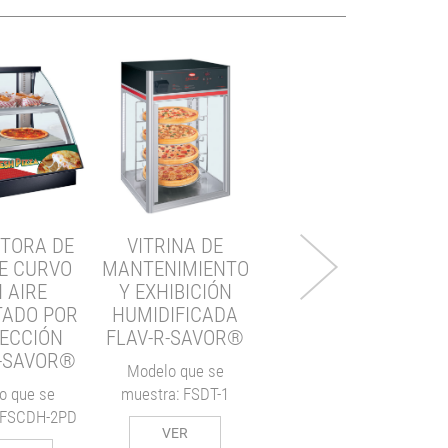
CALENTADOR
EXPOSITOR DE
DISEÑADOR GLO-
RAY®
ITORA DE
VITRINA DE
Modelo que se
E CURVO
MANTENIMIENTO
muestra: GR2SDS-30D
m
 AIRE
Y EXHIBICIÓN
TADO POR
HUMIDIFICADA
VER
ECCIÓN
FLAV-R-SAVOR®
R-SAVOR®
Modelo que se
o que se
muestra: FSDT-1
 FSCDH-2PD
VER