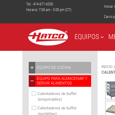
Tel.:
414-671-6350
Iniciar
Horario: 7:00 am - 5:00 pm (CT)
Carro p
EQUIPOS
M
INICIO
/
EQUIPO DE COCINA
CALENT
EQUIPO PARA ALMACENAR Y
SERVIR ALIMENTOS
Calentadores de buffet
(empotrables)
Calentadores de buffet
(portátiles)