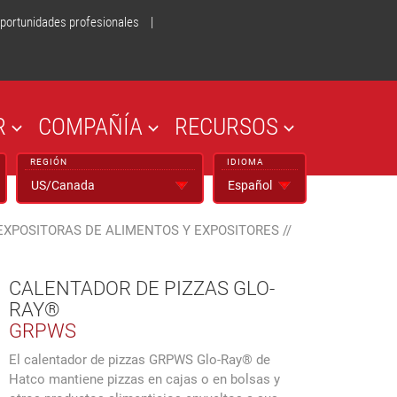
portunidades profesionales
|
R
COMPAÑÍA
RECURSOS
REGIÓN
IDIOMA
EXPOSITORAS DE ALIMENTOS Y EXPOSITORES
//
CALENTADOR DE PIZZAS GLO-
RAY®
GRPWS
El calentador de pizzas GRPWS Glo-Ray® de
Hatco mantiene pizzas en cajas o en bolsas y