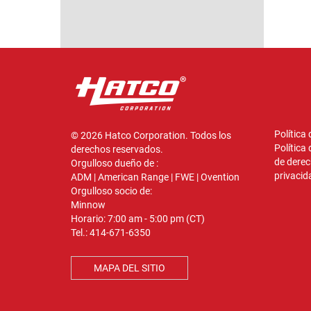
Política
© 2026 Hatco Corporation. Todos los
Política
derechos reservados.
de derec
Orgulloso dueño de :
privacid
ADM
|
American Range
|
FWE
|
Ovention
Orgulloso socio de:
Minnow
Horario: 7:00 am - 5:00 pm (CT)
Tel.:
414-671-6350
MAPA DEL SITIO