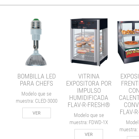
R
O-
BOMBILLA LED
VITRINA
EXPOS
24T
PARA CHEFS
EXPOSITORA POR
FRENT
IMPULSO
CON
Modelo que se
HUMIDIFICADA
CALEN
muestra: CLED-3000
FLAV-R-FRESH®
CONV
FLAV-
VER
Modelo que se
muestra: FDWD-1X
Model
muestra:
VER