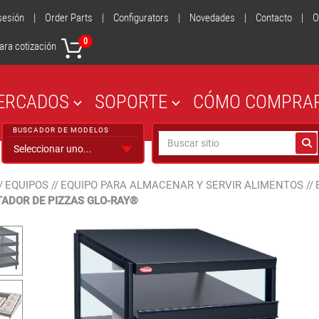
 sesión
|
Order Parts
|
Configurators
|
Novedades
|
Contacto
|
O
0
ara cotización
ERCADOS
SOPORTE
CÓMO COMPRA
BUSCADOR DE MODELOS
/
EQUIPOS
//
EQUIPO PARA ALMACENAR Y SERVIR ALIMENTOS
//
ADOR DE PIZZAS GLO-RAY®