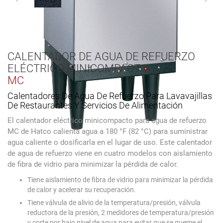
CALENTADOR DE AGUA DE REFUERZO
ELÉCTRICO MINICOMPACTO
MC
Calentadores De Agua De Refuerzo Para Lavavajillas
De Restaurantes Y Servicios De Alimentación
El calentador eléctrico minicompacto para agua de refuerzo
MC de Hatco calienta agua a 180 °F (82 °C) para suministrar
agua caliente o dosificarla en el lugar de uso. Este calentador
de agua de refuerzo viene en cuatro modelos con aislamiento
de fibra de vidrio para minimizar la pérdida de calor.
Tiene aislamiento de fibra de vidrio para minimizar la pérdida
de calor y acelerar su recuperación.
Tiene válvula de alivio de la temperatura/presión, válvula
reductora de la presión, 2 medidores de temperatura/presión
y corte por bajo nivel de agua para evitar que se queme el