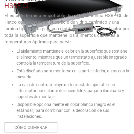
HSBF-GL
El estante térmico empotrable de vidrio cerámico HSBF-GL de
Hatco cuenta con una superficie de vidrio cerámico y una
lámina tipo manta para una distribución uniforme del calor por
toda la superficie que mantiene los alimentos calientes a
temperaturas óptimas para servir.
El aislamiento mantiene el calor en la superficie que sostiene
el alimento, mientras que un termostato ajustable integrado
controla la temperatura de la superficie.
Está diseñado para montarse en la parte inferior, al ras con la
mesada.
La caja de control incluye un termostato ajustable, un
interruptor basculante de encendido/apagado iluminado y
soportes de montaje.
Disponible opcionalmente en color blanco (negro es el
estándar) para combinar con la decoración de sus
instalaciones.
CÓMO COMPRAR