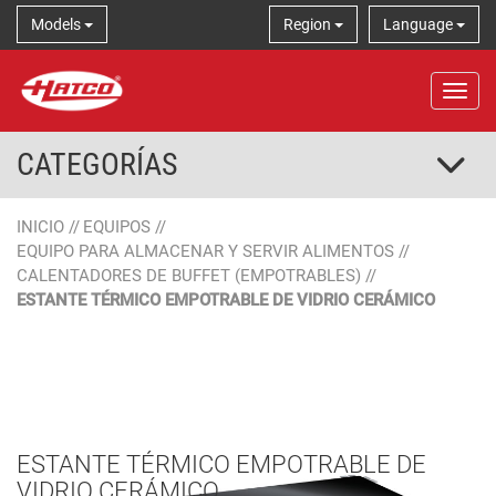
Models
Region
Language
Tog
CATEGORÍAS
INICIO
//
EQUIPOS
//
EQUIPO PARA ALMACENAR Y SERVIR ALIMENTOS
//
CALENTADORES DE BUFFET (EMPOTRABLES)
//
ESTANTE TÉRMICO EMPOTRABLE DE VIDRIO CERÁMICO
ESTANTE TÉRMICO EMPOTRABLE DE
VIDRIO CERÁMICO