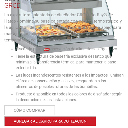
GRCD
La expositora calentada de diseñador GRCD Glo-Ray® de
Hatco combina su base calentada con control termostático y
la aplicación de calor infrarrojo desde arriba hacia abajo para
mantener los alimentos calientes a sus respectivas
temperaturas de servicio correctas.
Diseñada para la conservación de alimentos a largo plazo.
Tiene la estructura de base fría exclusiva de Hatco que
minimiza la transferencia térmica, para mantener la base
exterior fría.
Las luces incandescentes resistentes a los impactos iluminan
el área de conservación y, a la vez, resguardan a los
alimentos de posibles roturas de las bombillas.
Producto disponible en todos los colores de diseñador según
la decoración de sus instalaciones.
CÓMO COMPRAR
AGREGAR AL CARRO PARA COTIZACIÓN