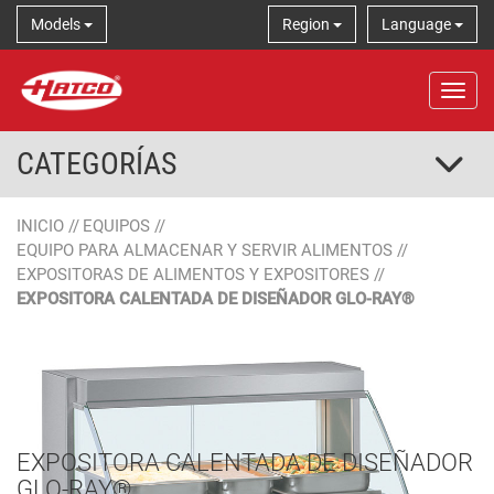
Models
Region
Language
Tog
CATEGORÍAS
INICIO
//
EQUIPOS
//
EQUIPO PARA ALMACENAR Y SERVIR ALIMENTOS
//
EXPOSITORAS DE ALIMENTOS Y EXPOSITORES
//
EXPOSITORA CALENTADA DE DISEÑADOR GLO-RAY®
EXPOSITORA CALENTADA DE DISEÑADOR
GLO-RAY®