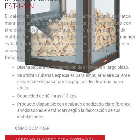
FST-1-MN
El calentador de papitas FST-1-MN Macho Nacho® de Hatco
mantiene las papitas calientes, frescas y crujientes solo con
aire caliente (sin humedad) que circula por los paneles de
distribución de la base de la vitrina. Este calentador de nachos
evita la pérdida de los aceites naturales, con lo que ya no es
necesario retirar con frecuencia las que han perdido su
frescura.
Diseñada para la conservación de alimentos a largo plazo.
Se utilizan tuberías especiales para empujar el aire caliente
seco y hacerlo pasar por las papitas desde arriba hacia
abajo.
Capacidad de 40 libras (18 kg).
Producto disponible con acabado anodizado claro (bronce
anodizado es el estándar) según la decoración de sus
instalaciones.
CÓMO COMPRAR