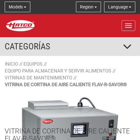
Models
Region
Language
Tog
CATEGORÍAS
INICIO
//
EQUIPOS
//
EQUIPO PARA ALMACENAR Y SERVIR ALIMENTOS
//
VITRINAS DE MANTENIMIENTO
//
VITRINA DE CORTINA DE AIRE CALIENTE FLAV-R-SAVOR®
VITRINA DE CORTINA DE AIRE CALIENTE
FLAV-R-SAVOR®