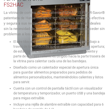
FS2HAC
La vitrina de cortina de aire caliente FS2HAC-15 Flav-R-Savor®
patentada de Hatco mantiene los alimentos en forma efectiva
y segura a sus respectivas temperaturas de servicio ideales
sin la necesidad de ninguna puerta, lo que permite acceder sin
problemas a los productos.
El aire tibio del frente de la vitrina se empuja hacia abajo a
través de los conductos que se encuentran sobre la apertura;
de esta manera, se forma una “cortina” de aire caliente y
parte de este aire caliente es dirigido hacia la parte trasera de
la vitrina para calentar cada una de las bandejas.
Diseñado como un calentador especial de apertura única
para guardar alimentos preparados para pedidos de
alimentos personalizados, manteniéndolos calientes y listos
para servir.
Cuenta con un control de pantalla táctil con un visualizador
de temperatura y temporizador, un puerto USB y una bandeja
para migas extraíble.
Incluye una rejilla de alambre extraíble con capacidad para 6