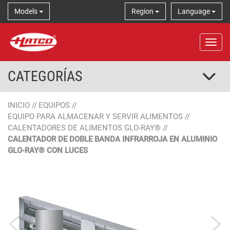
Models
Region
Language
Tog
CATEGORÍAS
INICIO
//
EQUIPOS
//
EQUIPO PARA ALMACENAR Y SERVIR ALIMENTOS
//
CALENTADORES DE ALIMENTOS GLO-RAY®
//
CALENTADOR DE DOBLE BANDA INFRARROJA EN ALUMINIO
GLO-RAY® CON LUCES
Aluminio
Color de diseñador
Lustrado