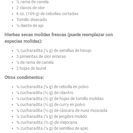
½ rama de canela
2 clavos de olor
6 oz. (109 g) de cebollas cortadas
Tomillo disecado
½ diente de ajo
Hierbas secas molidas frescas (puede reemplazar con
especias molidas):
½ cucharadita (¼ g) de semillas de hinojo
3 pimientas de olor enteras
¼ de rama de canela
2 hojas de laurel
Otros condimentos:
½ cucharadita (¼ g) de cebolla en polvo
¼ cucharadita (⅛ g) de cilantro
¼ cucharadita (⅛ g) de hojas de tomillo molidas
¼ cucharadita (⅛ g) de curry en polvo
¼ cucharadita (⅛ g) de cáscara de nuez moscada
½ cucharadita (¼ g) de jengibre molido
¾ cucharadita (⅜ g) de mejorana
½ cucharadita (¼ g) de semillas de apio