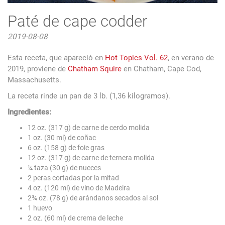
Paté de cape codder
2019-08-08
Esta receta, que apareció en
Hot Topics Vol. 62
, en verano de
2019, proviene de
Chatham Squire
en Chatham, Cape Cod,
Massachusetts.
La receta rinde un pan de 3 lb. (1,36 kilogramos).
Ingredientes:
12 oz. (317 g) de carne de cerdo molida
1 oz. (30 ml) de coñac
6 oz. (158 g) de foie gras
12 oz. (317 g) de carne de ternera molida
¼ taza (30 g) de nueces
2 peras cortadas por la mitad
4 oz. (120 ml) de vino de Madeira
2¾ oz. (78 g) de arándanos secados al sol
1 huevo
2 oz. (60 ml) de crema de leche