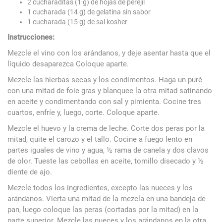
2 cucharaditas (1 g) de hojas de perejil
1 cucharada (14 g) de gelatina sin sabor
1 cucharada (15 g) de sal kosher
Instrucciones:
Mezcle el vino con los arándanos, y deje asentar hasta que el
líquido desaparezca Coloque aparte.
Mezcle las hierbas secas y los condimentos. Haga un puré
con una mitad de foie gras y blanquee la otra mitad satinando
en aceite y condimentando con sal y pimienta. Cocine tres
cuartos, enfríe y, luego, corte. Coloque aparte.
Mezcle el huevo y la crema de leche. Corte dos peras por la
mitad, quite el carozo y el tallo. Cocine a fuego lento en
partes iguales de vino y agua, ½ rama de canela y dos clavos
de olor. Tueste las cebollas en aceite, tomillo disecado y ½
diente de ajo.
Mezcle todos los ingredientes, excepto las nueces y los
arándanos. Vierta una mitad de la mezcla en una bandeja de
pan, luego coloque las peras (cortadas por la mitad) en la
parte superior. Mezcle las nueces y los arándanos en la otra