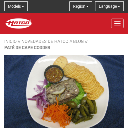
Models
Region
Language
Tog
INICIO
//
NOVEDADES DE HATCO
//
BLOG
//
PATÉ DE CAPE CODDER