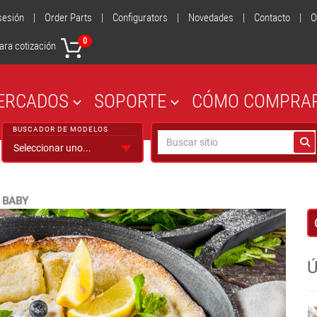
 sesión
|
Order Parts
|
Configurators
|
Novedades
|
Contacto
|
O
0
ara cotización
ERCADOS
SOPORTE
CÓMO COMPRA
BUSCADOR DE MODELOS
 BABY
Ú