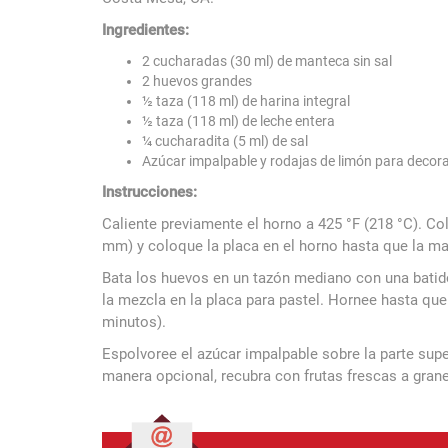
Ingredientes:
2 cucharadas (30 ml) de manteca sin sal
2 huevos grandes
½ taza (118 ml) de harina integral
½ taza (118 ml) de leche entera
¼ cucharadita (5 ml) de sal
Azúcar impalpable y rodajas de limón para decor
Instrucciones:
Caliente previamente el horno a 425 °F (218 °C). C
mm) y coloque la placa en el horno hasta que la man
Bata los huevos en un tazón mediano con una batido
la mezcla en la placa para pastel. Hornee hasta q
minutos).
Espolvoree el azúcar impalpable sobre la parte sup
manera opcional, recubra con frutas frescas a grane