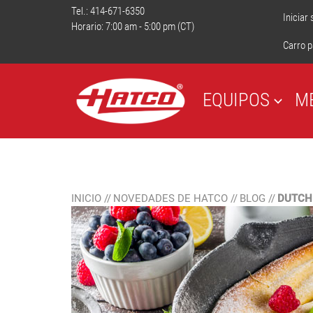
Tel.:
414-671-6350
Iniciar
Horario: 7:00 am - 5:00 pm (CT)
Carro p
EQUIPOS
M
INICIO
//
NOVEDADES DE HATCO
//
BLOG
//
DUTCH