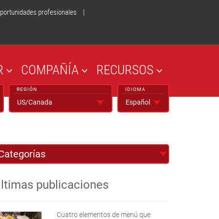
portunidades profesionales
|
R
COMPAÑÍA
RECURSOS
REGIÓN
IDIOMA
ltimas publicaciones
Cuatro elementos de menú que