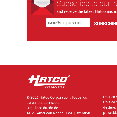
Subscribe to our 
and receive the latest Hatco and i
SUBSCRIB
Política
© 2026 Hatco Corporation. Todos los
Política
derechos reservados.
de derec
Orgulloso dueño de :
privacid
ADM
|
American Range
|
FWE
|
Ovention