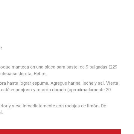
ar
oloque manteca en una placa para pastel de 9 pulgadas (229
teca se derrita. Retire.
ra hasta lograr espuma. Agregue harina, leche y sal. Vierta
ue esté esponjoso y marrón dorado (aproximadamente 20
erior y sirva inmediatamente con rodajas de limón. De
l.