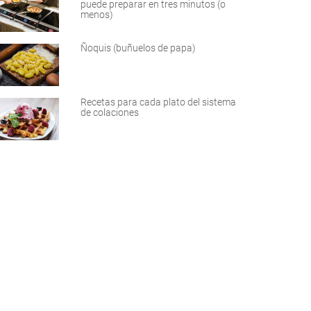
puede preparar en tres minutos (o
menos)
Ñoquis (buñuelos de papa)
Recetas para cada plato del sistema
de colaciones