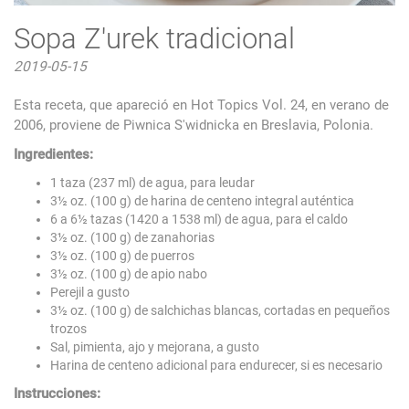
Sopa Z'urek tradicional
2019-05-15
Esta receta, que apareció en Hot Topics Vol. 24, en verano de
2006, proviene de Piwnica S'widnicka en Breslavia, Polonia.
Ingredientes:
1 taza (237 ml) de agua, para leudar
3½ oz. (100 g) de harina de centeno integral auténtica
6 a 6½ tazas (1420 a 1538 ml) de agua, para el caldo
3½ oz. (100 g) de zanahorias
3½ oz. (100 g) de puerros
3½ oz. (100 g) de apio nabo
Perejil a gusto
3½ oz. (100 g) de salchichas blancas, cortadas en pequeños
trozos
Sal, pimienta, ajo y mejorana, a gusto
Harina de centeno adicional para endurecer, si es necesario
Instrucciones: