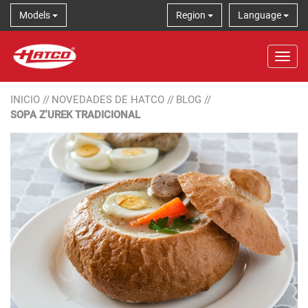
Models
Region
Language
Tog
INICIO
//
NOVEDADES DE HATCO
//
BLOG
//
SOPA Z'UREK TRADICIONAL